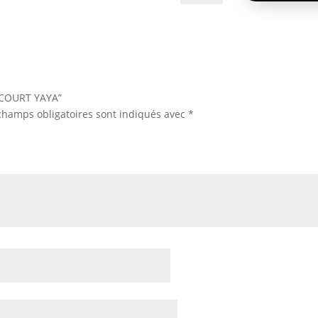
YAYA
L COURT YAYA”
champs obligatoires sont indiqués avec
*