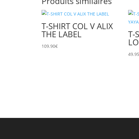
Produits similaires
T-SHIRT COL V ALIX
THE LABEL
T-
LO
109.90
€
49.9