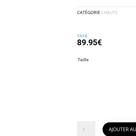
CATÉGORIE :
HAUTS
YAYA
89.95
€
Taille
quantité
de
AJOUTER AU
PULL
COURT