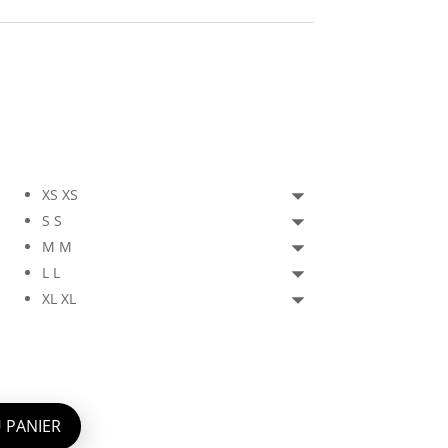
XS
XS
S
S
M
M
L
L
XL
XL
 PANIER