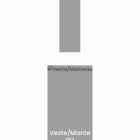
Veste/Mante
au