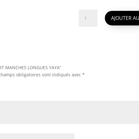
quantité
de
AJOUTER AU
T-
SHIRT
MANCHES
LONGUES
YAYA
-SHIRT MANCHES LONGUES YAYA”
champs obligatoires sont indiqués avec
*