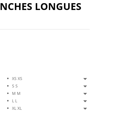
ANCHES LONGUES
XS
XS
S
S
M
M
L
L
XL
XL