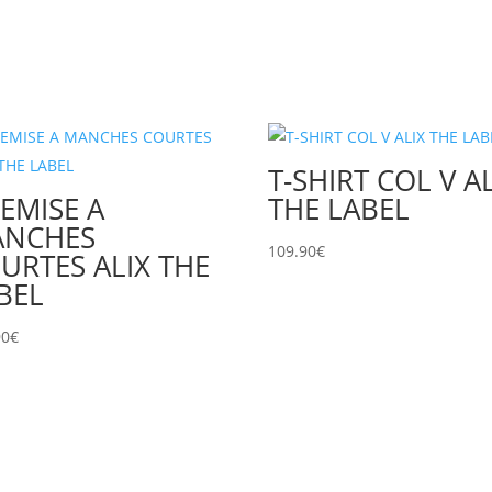
T-SHIRT COL V A
EMISE A
THE LABEL
ANCHES
109.90
€
URTES ALIX THE
BEL
90
€